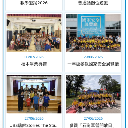
「資訊素養」海報設計比賽
賜豪躲避盤邀請賽2026
數學遊蹤2026
普通話攤位遊戲
09/07/2026
09/07/2026
03/07/2026
29/06/2026
機甲聯盟挑戰賽 - 灣仔及離
2025學而思盃全港數學奧林
校本畢業典禮
一年級參觀國家安全展覽廳
島區
匹克精英挑戰...
27/06/2026
27/06/2026
09/07/2026
09/07/2026
UBS瑞銀Stories The Sta...
參觀「石崗軍營開放日」
25-26扶輪盃躲避盤小學邀
25-26扶輪盃躲避盤小學邀