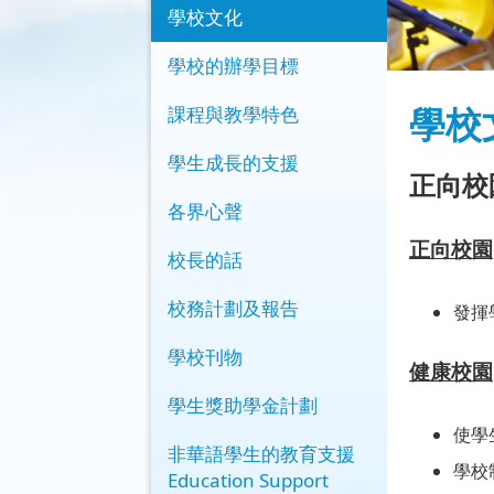
學校文化
學校的辦學目標
學校
課程與教學特色
學生成長的支援
正向校
各界心聲
正向校園
校長的話
校務計劃及報告
發揮
學校刊物
健康校園
學生獎助學金計劃
使學
非華語學生的教育支援
學校
Education Support