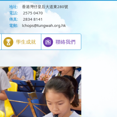
地址:
香港灣仔皇后大道東280號
電話:
2575 0470
傳真:
2834 8141
電郵:
lchops@tungwah.org.hk
學生成就
聯絡我們