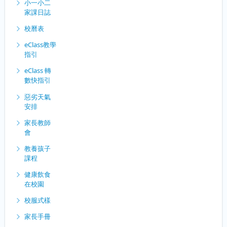
小一小二
家課日誌
校曆表
eClass教學
指引
eClass 轉
數快指引
惡劣天氣
安排
家長教師
會
教養孩子
課程
健康飲食
在校園
校服式樣
家長手冊