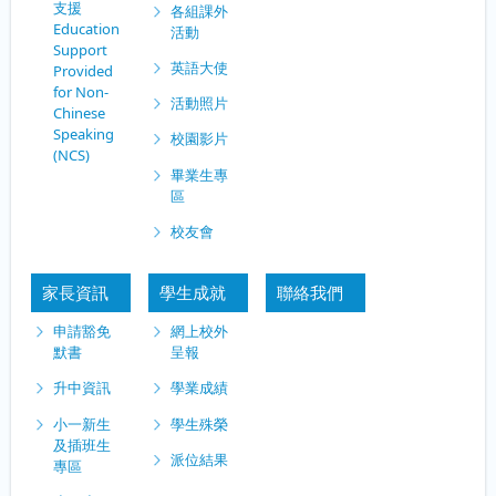
支援
各組課外
Education
活動
Support
英語大使
Provided
for Non-
活動照片
Chinese
Speaking
校園影片
(NCS)
畢業生專
區
校友會
家長資訊
學生成就
聯絡我們
申請豁免
網上校外
默書
呈報
升中資訊
學業成績
小一新生
學生殊榮
及插班生
派位結果
專區