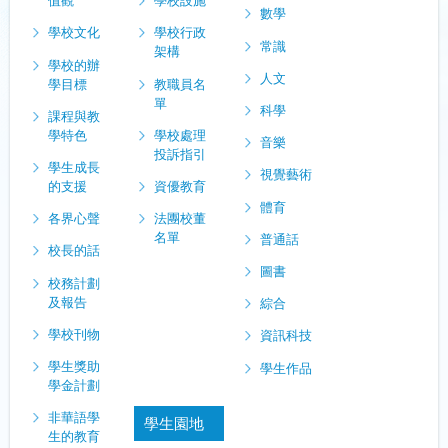
值觀
學校設施
數學
學校文化
學校行政
常識
架構
學校的辦
人文
學目標
教職員名
單
科學
課程與教
學特色
學校處理
音樂
投訴指引
學生成長
視覺藝術
的支援
資優教育
體育
各界心聲
法團校董
名單
普通話
校長的話
圖書
校務計劃
及報告
綜合
學校刊物
資訊科技
學生獎助
學生作品
學金計劃
非華語學
學生園地
生的教育