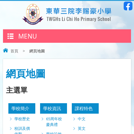
MENU
首頁
>
網頁地圖
網頁地圖
主選單
學校簡介
學校資訊
課程特色
學校歷史
65周年校
中文
慶典禮
校訓及價
英文