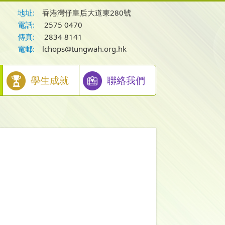
地址:
香港灣仔皇后大道東280號
電話:
2575 0470
傳真:
2834 8141
電郵:
lchops@tungwah.org.hk
學生成就
聯絡我們