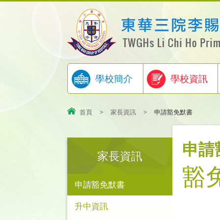
學校簡介
學校資訊
首頁
>
家長資訊
>
申請豁免默書
申請
家長資訊
豁
申請豁免默書
升中資訊