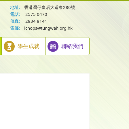
地址:
香港灣仔皇后大道東280號
電話:
2575 0470
傳真:
2834 8141
電郵:
lchops@tungwah.org.hk
學生成就
聯絡我們