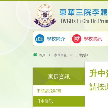
學校簡介
學校資訊
首頁
>
家長資訊
>
升中資訊
升中
家長資訊
請按
申請豁免默書
升中資訊