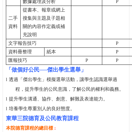
數據處理及分析
P
從書本、報章或網上
二手
搜集與主題及子題相
資料
關的內容作定義或補
充說明
文字報告技巧
P
資料冊整理
紙本
P
匯報技巧
P
P
「做個好公民──傑出學生選舉」
透過「傑出學生」模擬選舉活動，讓學生認識選舉過
l
程，提升學生的公民意識，了解公民的權利和義務。
提升學生溝通、協作、創意、解難及表達能力。
l
培養學生尊重別人的良好態度。
l
東華三院德育及公民教育課程
本院德育課程的總目標
：