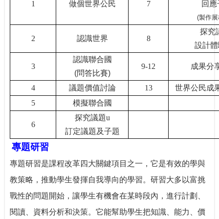
1
做個世界公民
7
回應
(
製作展
探究
2
認識世界
8
設計體
認識聯合國
3
9-12
成果分
(
問答比賽
)
4
議題價值討論
13
世界公民成
5
模擬聯合國
探究議題
u
6
訂定議題及子題
專題研習
專題研習是課程改革四大關鍵項目之一，它是有效的學與
教策略，推動學生發揮自我導向的學習。研習大多以富挑
戰性的問題開始，讓學生有機會在某時段內，進行計劃、
閱讀、資料分析和決策。它能幫助學生把知識、能力、價