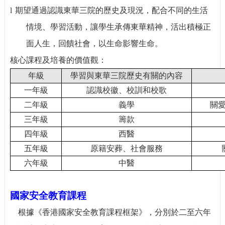
期望通過認識東華三院的歷史及現況，配合不同的生活
l
情境、學習活動，讓學生承傳東華精神，活出積極正
面人生，回饋社會，以生命影響生命。
核心課程及培養的價值觀：
年級
學習與東華三院歷史有關的內容
一年級
認識校徽、校訓和校歌
二年級
義學
關
三年級
籌款
四年級
西醫
五年級
原籍安葬、社會服務
六年級
中醫
國家安全教育課程
根據《香港國家安全教育課程框架》，分別於二至六年