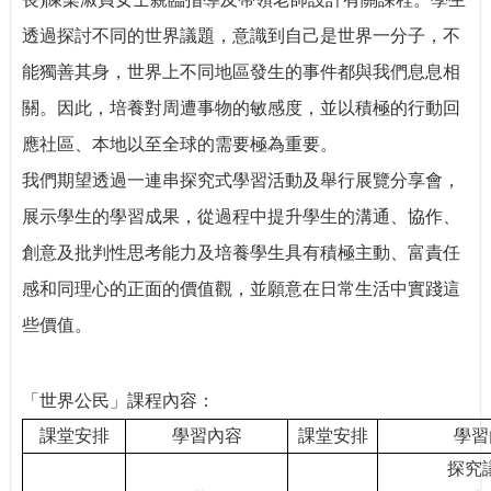
透過探討不同的世界議題，意識到自己是世界一分子，不
能獨善其身，世界上不同地區發生的事件都與我們息息相
關。因此，培養對周遭事物的敏感度，並以積極的行動回
應社區、本地以至全球的需要極為重要。
我們期望透過一連串探究式學習活動及舉行展覽分享會，
展示學生的學習成果，從過程中提升學生的溝通、協作、
創意及批判性思考能力及培養學生具有積極主動、富責任
感和同理心的正面的價值觀，並願意在日常生活中實踐這
些價值。
「世界公民」課程內容：
課堂安排
學習內容
課堂安排
學習
探究