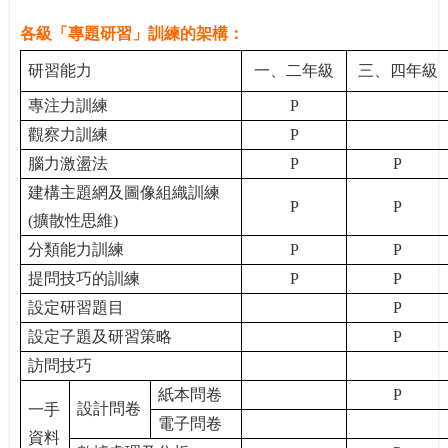
各級「專題研習」訓練的架構：
研習能力
一、二年級
三、四年級
專注力訓練
P
觀察力訓練
P
腦力激盪法
P
P
建構主題網及圖像組織訓練
P
P
(
擴散性思維
)
分類能力訓練
P
P
提問技巧的訓練
P
P
設定研習題目
P
設定子題及研習策略
P
訪問技巧
紙本問卷
P
設計問卷
一手
電子問卷
資料