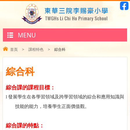
MENU
首頁
>
課程特色
>
綜合科
綜合科
綜合課的課程目標：
l
發展學生在各學習領域及跨學習領域的綜合和應用知識與
技能的能
力
，培養學生正面價值觀。
綜合課的特點：