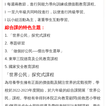
l
每週兩教節，進行與能力導向訓練或價值觀教育課程。
l
一至六年級共同時段進行，以便進行跨級學習。
l
以小組活動為主，著重學生互動學習。
綜合課的特色主題：
1.
「世界公民」探究式課程
2.
專題研習
3.
「做個好公民──傑出學生選舉」
4.
東華三院德育及公民教育課程
5.
國家安全教育課程
「世界公民」探究式課程
為培養學生擁有正面的價值觀及關注世界的宏觀視野，學
校於
2022-2023
年度開始，於六年級的綜合課開展「世界公
民」課程。學校有幸得到本院正向教育顧問
(
前救恩小學校
長
)
陳梁淑貞女士親臨指導及帶領老師設計有關課程。學生