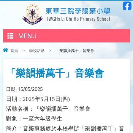
MENU
首頁
>
學校活動
>
「樂韻播萬千」音樂會
「樂韻播萬千」音樂會
日期:
15/05/2025
日期：
2025
年
5
月
15
日
(
四
)
活動名稱：「樂韻播萬千」音樂會
對象：一至六年級學生
簡介：
音樂事務處
於本校舉辦「樂韻播萬千」音