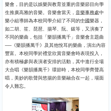
樂會，目的是以娛樂與教育並重的音樂節目向學
生推廣高雅的音樂。音樂會當天，
音樂事務處
中
樂小組導師為本校同學介紹了不同的
中國
樂器，
如二胡、笙、琵琶、揚琴、阮、鈸等，又演奏了
不同的樂曲，包括「樂韻播萬千」音樂會主題曲
──《樂韻播萬千》及其他悅耳的樂曲，演出內容
豐富。本校同學於禮堂欣賞音樂會時表現投入，
亦有積極參與表演者安排的活動，其中進行全場
大合唱《樂韻播萬千》環節時，本校同學齊聲高
唱，美妙的歌聲與悠揚的音樂融合在一起，場面
令人難忘。