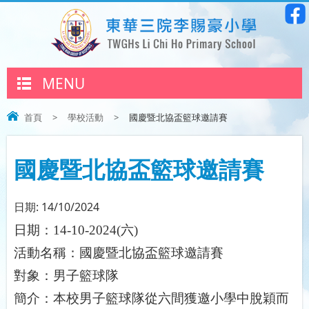
MENU
首頁
>
學校活動
>
國慶暨北協盃籃球邀請賽
國慶暨北協盃籃球邀請賽
日期:
14/10/2024
日期：
14-10-2024(
六
)
活動名稱：國慶暨北協盃籃球邀請賽
對象：
男子籃球隊
簡介：
本校男子籃球隊從六間獲邀小學中脫穎而