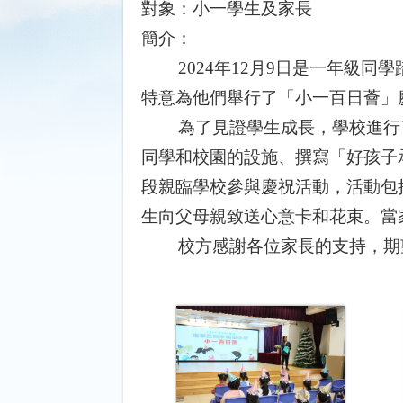
對象：小一學生及家長
簡介：
2024
年
12
月
9
日是一年級同學
特意為他們舉行了「小一百日薈」
為了見證學生成長，學校進行
同學和校園的設施、撰寫「好孩子
段親臨學校參與慶祝活動，活動包
生向父母親致送心意卡和花束。當
校方感謝各位家長的支持，期