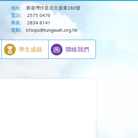
地址:
香港灣仔皇后大道東280號
電話:
2575 0470
傳真:
2834 8141
電郵:
lchops@tungwah.org.hk
學生成就
聯絡我們