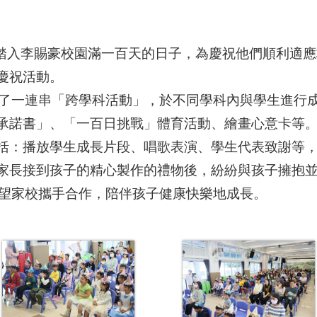
踏入李賜豪校園滿一百天的日子，為慶祝他們順利適應
慶祝活動。
了一連串「跨學科活動」，於不同學科內與學生進行
承諾書」、「一百日挑戰」體育活動、繪畫心意卡等
括：播放學生成長片段、唱歌表演、學生代表致謝等
家長接到孩子的精心製作的禮物後，紛紛與孩子擁抱
望家校攜手合作，陪伴孩子健康快樂地成長。