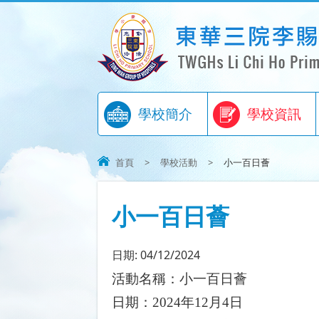
學校簡介
學校資訊
首頁
>
學校活動
>
小一百日薈
小一百日薈
日期:
04/12/2024
活動名稱：小一百日薈
日
期：
2024
年
12
月
4
日