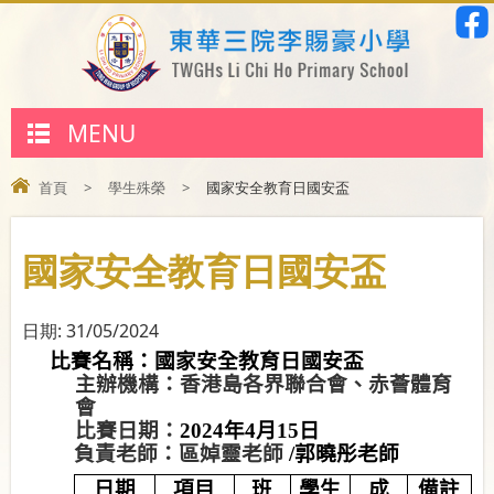
MENU
首頁
>
學生殊榮
>
國家安全教育日國安盃
國家安全教育日國安盃
日期:
31/05/2024
比賽名稱：國家安全教育日國安盃
主辦機構：香港島各界聯合會、赤薈體育
會
比賽日期：
2024
年
4
月
15
日
負責老師：區婥靈老師
/
郭曉彤老師
日期
項目
班
學生
成
備註