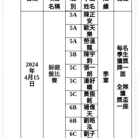
名稱
別
姓名
績
5A
陳正
安
5A
歐天
樂
5A
勞溫
龍
每名
5B
陳宇
學生
鈞
獲獎
2024
躲避
5C
張一
牌一
年
盤比
朗
季
面
4
月
15
賽
軍
5C
潘釨
日
全隊
嶠
獲
5C
黃振
獎盃
銘
一座
6B
楊偉
天
6B
劉皓
泓
6C
劉子