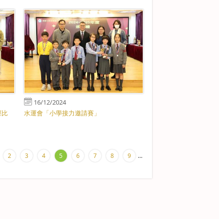
16/12/2024
徑比
水運會「小學接力邀請賽」
2
3
4
5
6
7
8
9
…