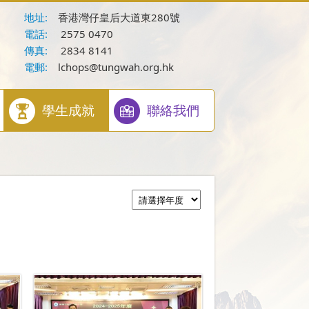
地址:
香港灣仔皇后大道東280號
電話:
2575 0470
傳真:
2834 8141
電郵:
lchops@tungwah.org.hk
學生成就
聯絡我們