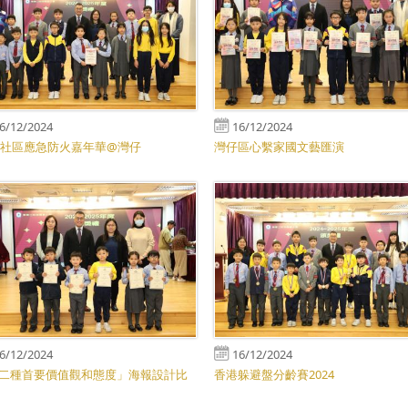
6/12/2024
16/12/2024
24社區應急防火嘉年華@灣仔
灣仔區心繫家國文藝匯演
6/12/2024
16/12/2024
二種首要價值觀和態度」海報設計比
香港躲避盤分齡賽2024