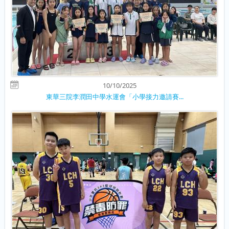
10/10/2025
東華三院李潤田中學水運會「小學接力邀請賽...