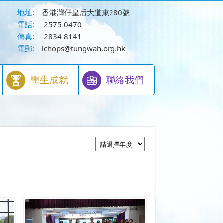
地址:
香港灣仔皇后大道東280號
電話:
2575 0470
傳真:
2834 8141
電郵:
lchops@tungwah.org.hk
學生成就
聯絡我們